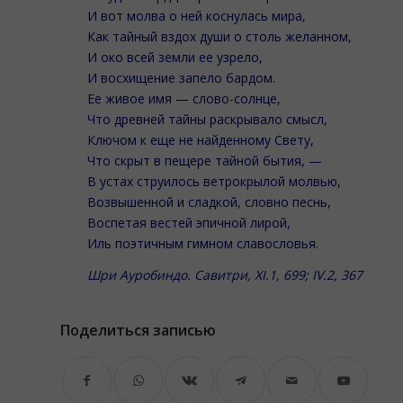
И вот молва о ней коснулась мира,
Как тайный вздох души о столь желанном,
И око всей земли ее узрело,
И восхищение запело бардом.
Ее живое имя — слово-солнце,
Что древней тайны раскрывало смысл,
Ключом к еще не найденному Свету,
Что скрыт в пещере тайной бытия, —
В устах струилось ветрокрылой молвью,
Возвышенной и сладкой, словно песнь,
Воспетая вестей эпичной лирой,
Иль поэтичным гимном славословья.
Шри Ауробиндо. Савитри,
XI
.1, 699;
IV
.2, 367
Поделиться записью