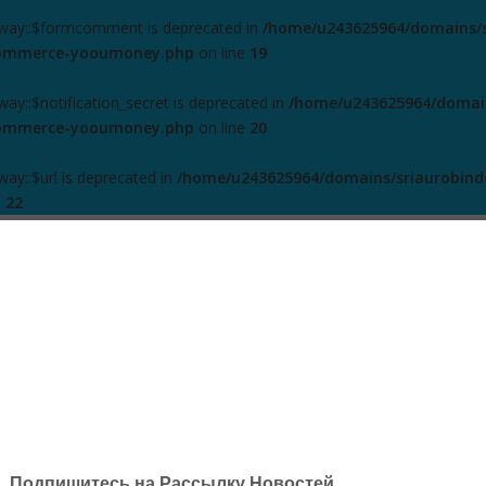
way::$formcomment is deprecated in
/home/u243625964/domains/s
ocommerce-yooumoney.php
on line
19
y::$notification_secret is deprecated in
/home/u243625964/domain
ocommerce-yooumoney.php
on line
20
y::$url is deprecated in
/home/u243625964/domains/sriaurobind
e
22
Публикации
Разделы
Авторы
Подка
me/u243625964/domains/sriaurobindoyoga.org/public_html/wp
zedArrayType.php
on line
30