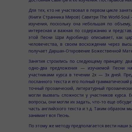
Для тех, кто не участвовал в первом цикле занят
(Книги Странника Миров) Савитри The World-Sou
изучения, поскольку она небольшая по объему,
интересная и важная по содержанию и представ
этой Песни Шри Ауробиндо описывает, как цар
человечества, в своем восхождении через выс
получает Даршан-Откровение Божественной Мат
Занятия строились по следующему принципу: дв
одно-два предложения — изучаемой Песни на
участниками курса в течении 2х — 3х дней. Пре
посланного текста и его полный грамматический р
точный прозаический, литературный прозаически
могли вызвать сложности у участников курса. Е
вопросы, они могли их задать, что-то еще обсуди
часть английского текста и т.д. Таким образом м
занимает вся Песнь.
По этому же методу предполагается вести наши за