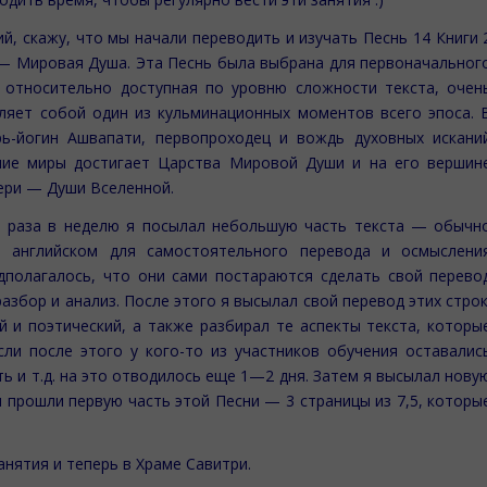
ий, скажу, что мы начали переводить и изучать Песнь 14 Книги 
l — Мировая Душа. Эта Песнь была выбрана для первоначальног
 относительно доступная по уровню сложности текста, очен
ляет собой один из кульминационных моментов всего эпоса. 
ь-йогин Ашвапати, первопроходец и вождь духовных искани
шие миры достигает Царства Мировой Души и на его вершин
ери — Души Вселенной.
а раза в неделю я посылал небольшую часть текста — обычн
 английском для самостоятельного перевода и осмыслени
дполагалось, что они сами постараются сделать свой перево
азбор и анализ. После этого я высылал свой перевод этих строк
й и поэтический, а также разбирал те аспекты текста, которы
сли после этого у кого-то из участников обучения оставалис
ть и т.д. на это отводилось еще 1—2 дня. Затем я высылал нову
ы прошли первую часть этой Песни — 3 страницы из 7,5, которы
нятия и теперь в Храме Савитри.