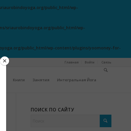
riaurobindoyoga.org/public_html/wp-
s/sriaurobindoyoga.org/public_html/wp-
oyoga.org/public_html/wp-content/plugins/yoomoney-for-
Главная
Войти
Cвязь
сты
Книги
Занятия
Интегральная Йога
ПОИСК ПО САЙТУ
-