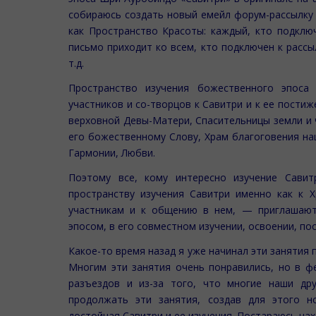
собираюсь создать новый емейл форум-рассылку 
как Пространство Красоты: каждый, кто подключ
письмо приходит ко всем, кто подключен к рассы
т.д.
Пространство изучения божественного эпос
участников и со-творцов к Савитри и к ее пост
верховной Девы-Матери, Спасительницы земли и 
его божественному Слову, Храм благоговения на
Гармонии, Любви.
Поэтому все, кому интересно изучение Сави
пространству изучения Савитри именно как к 
участникам и к общению в нем, — приглашаю
эпосом, в его совместном изучении, освоении, по
Какое-то время назад я уже начинал эти занятия 
Многим эти занятия очень понравились, но в ф
разъездов и из-за того, что многие наши др
продолжать эти занятия, создав для этого 
достойная Савитри и ее изучения. Постараюсь нах