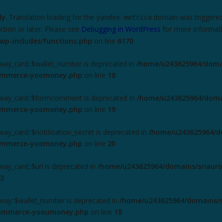
ly
. Translation loading for the
domain was triggered t
yandex-metrica
ction or later. Please see
Debugging in WordPress
for more informati
wp-includes/functions.php
on line
6170
ay_card::$wallet_number is deprecated in
/home/u243625964/domai
commerce-yoomoney.php
on line
18
way_card::$formcomment is deprecated in
/home/u243625964/domai
commerce-yoomoney.php
on line
19
y_card::$notification_secret is deprecated in
/home/u243625964/do
commerce-yoomoney.php
on line
20
y_card::$url is deprecated in
/home/u243625964/domains/sriauro
2
ay::$wallet_number is deprecated in
/home/u243625964/domains/s
ocommerce-yooumoney.php
on line
18