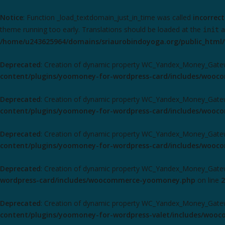
Notice
: Function _load_textdomain_just_in_time was called
incorrect
theme running too early. Translations should be loaded at the
a
init
/home/u243625964/domains/sriaurobindoyoga.org/public_html/
Deprecated
: Creation of dynamic property WC_Yandex_Money_Gatew
content/plugins/yoomoney-for-wordpress-card/includes/woo
Deprecated
: Creation of dynamic property WC_Yandex_Money_Gate
content/plugins/yoomoney-for-wordpress-card/includes/woo
Deprecated
: Creation of dynamic property WC_Yandex_Money_Gatewa
content/plugins/yoomoney-for-wordpress-card/includes/woo
Deprecated
: Creation of dynamic property WC_Yandex_Money_Gatewa
wordpress-card/includes/woocommerce-yoomoney.php
on line
2
Deprecated
: Creation of dynamic property WC_Yandex_Money_Gatew
content/plugins/yoomoney-for-wordpress-valet/includes/wo