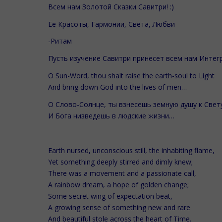
Всем нам Золотой Сказки Савитри! :)
Её Красоты, Гармонии, Света, Любви
-Ритам
Пусть изучение Савитри принесет всем нам Интег
O Sun-Word, thou shalt raise the earth-soul to Light
And bring down God into the lives of men…
О Слово-Солнце, ты взнесешь земную душу к Свет
И Бога низведешь в людские жизни…
Earth nursed, unconscious still, the inhabiting flame,
Yet something deeply stirred and dimly knew;
There was a movement and a passionate call,
A rainbow dream, a hope of golden change;
Some secret wing of expectation beat,
A growing sense of something new and rare
And beautiful stole across the heart of Time.