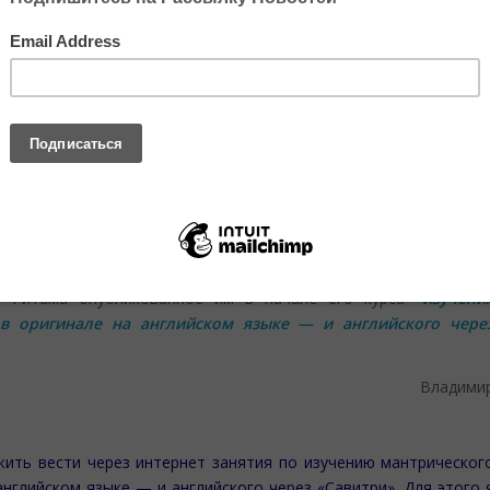
me/u243625964/domains/sriaurobindoyoga.org/public_html/wp
zedArrayType.php
on line
30
ерез “Савитри”
учению “Савитри” много лет, ведёт курс изучения мантрическог
лийском языке — и английского через «Савитри». Курс Ритам
то публикация материалов курса в блоге “Йога на Каждый День
те из вас, кто по какой-то причине не смогли участвовать в е
 нашего блога.
 Ритама опубликованное им в начале его курса
“изучени
в оригинале на английском языке — и английского чере
Владими
ить вести через интернет занятия по изучению мантрическог
нглийском языке — и английского через «Савитри». Для этого 