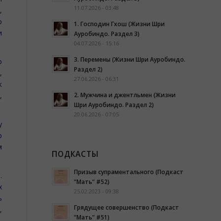
11.07.2026 - 03:48
,
о
1. Господин Гхош (Жизни Шри
и
Ауробиндо. Раздел 3)
04.07.2026 - 15:16
3. Перемены (Жизни Шри Ауробиндо.
о
Раздел 2)
,
27.06.2026 - 06:31
к
2. Мужчина и джентльмен (Жизни
,
Шри Ауробиндо. Раздел 2)
20.06.2026 - 07:05
у
о
м
ПОДКАСТЫ
Призыв супраментального (Подкаст
.
“Мать” #52)
х
25.02.2023 - 09:38
ь
Грядущее совершенство (Подкаст
,
“Мать” #51)