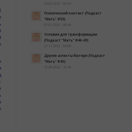
25.02.2023 - 09:35
2
Психический контакт (Подкаст
о
“Мать” #50)
ь
07.01.2023 - 08:44
В
Условия для трансформации
й
(Подкаст “Мать” #46-49)
е
27.11.2022 - 06:00
Другие аспекты Матери (Подкаст
о
“Мать” #45)
10.09.2022 - 10:54
я
д
:
е
ь
ю
е