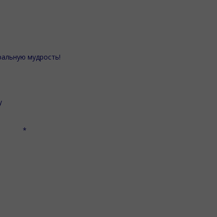
ральную мудрость!
у
*