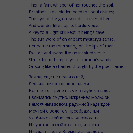
Then a faint whisper of her touched the soil,
Breathed like a hidden need the soul divines;
The eye of the great world discovered her
And wonder lifted up its bardic voice.
A key to a Light still kept in being’s cave,
The sun-word of an ancient mystery’s sense,
Her name ran murmuring on the lips of men
Exalted and sweet like an inspired verse
Struck from the epic lyre of rumour’s winds
Or sung like a chanted thought by the poet Fame.
Земля, еще не ведая о ней,
Лелеяла ниспосланное пламя —
Но что-то, трепеща, уж в глубях знало,
Вздымаясь смутно, искренней мольбой,
Немолчным зовом, радужной надеждой,
Мечтой о золотом преображеньи;
Уж бились тайно крылья ожиданья,
И чувство новой красоты, и света,
И чуда в сердце Времени закралось.