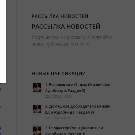
-
РАССЫЛКА НОВОСТЕЙ
РАССЫЛКА НОВОСТЕЙ
Подпишитесь на рассылку и получайте
о
новые публикации по почте:
а
”
-
НОВЫЕ ПУБЛИКАЦИИ
я
4. Революция и Отдых (Жизни Шри
з
Ауробиндо. Раздел 3)
25.07.2026 - 04:54
р
3. Домашние добродетели (Жизни
Шри Ауробиндо. Раздел 3)
19.07.2026 - 05:10
о
2. Профессор Гхош (Жизни Шри
Ауробиндо. Раздел 3)
я