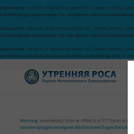
Deprecated
: Creation of dynamic property WC_Yandex_Money_Gate
content/plugins/yoomoney-for-wordpress-valet/includes/wo
Deprecated
: Creation of dynamic property WC_Yandex_Money_Gatewa
content/plugins/yoomoney-for-wordpress-valet/includes/wo
Deprecated
: Creation of dynamic property WC_Yandex_Money_Gatewa
wordpress-valet/includes/woocommerce-yooumoney.php
on lin
Warning
: unserialize(): Error at offset 0 of 317 bytes in
/ho
content/plugins/mailpoet/lib/Doctrine/Types/Seriali