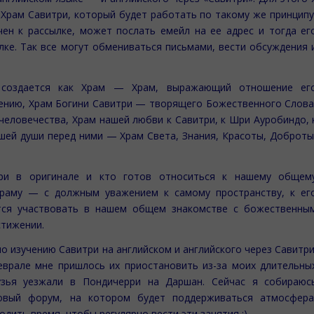
Храм Савитри, который будет работать по такому же принципу
ен к рассылке, может послать емейл на ее адрес и тогда ег
лке. Так все могут обмениваться письмами, вести обсуждения 
а создается как Храм — Храм, выражающий отношение ег
ижению, Храм Богини Савитри — творящего Божественного Слова
человечества, Храм нашей любви к Савитри, к Шри Ауробиндо, 
шей души перед ними — Храм Света, Знания, Красоты, Доброты
три в оригинале и кто готов относиться к нашему общем
Храму — с должным уважением к самому пространству, к ег
тся участвовать в нашем общем знакомстве с божественны
стижении.
по изучению Савитри на английском и английского через Савитри
еврале мне пришлось их приостановить из-за моих длительны
узья уезжали в Пондичерри на Даршан. Сейчас я собираюс
новый форум, на котором будет поддерживаться атмосфера
одить время, чтобы регулярно вести эти занятия :)