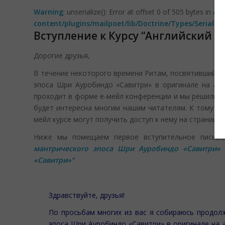
Warning
: unserialize(): Error at offset 0 of 505 bytes in
/ho
content/plugins/mailpoet/lib/Doctrine/Types/Seriali
Вступление к Курсу “Английский ч
Дорогие друзья,
В течение некоторого времени Ритам, посвятивший из
эпоса Шри Ауробиндо «Савитри» в оригинале на анг
проходит в форме е-мейл конференции и мы решили, ч
будет интересна многим нашим читателям. К тому же 
мейл курсе могут получить доступ к нему на страницах
Ниже мы помещаем первое вступительное письмо
мантрического эпоса Шри Ауробиндо «Савитри» 
«Савитри»”
Здравствуйте, друзья!
По просьбам многих из вас я собираюсь продолж
эпоса Шри Ауробиндо «Савитри» в оригинале на а