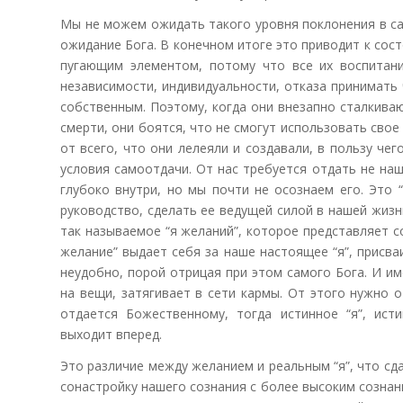
Мы не можем ожидать такого уровня поклонения в са
ожидание Бога. В конечном итоге это приводит к сос
пугающим элементом, потому что все их воспитан
независимости, индивидуальности, отказа принимать 
собственным. Поэтому, когда они внезапно сталкиваю
смерти, они боятся, что не смогут использовать сво
от всего, что они лелеяли и создавали, в пользу че
условия самоотдачи. От нас требуется отдать не наше
глубоко внутри, но мы почти не осознаем его. Это 
руководство, сделать ее ведущей силой в нашей жизн
так называемое “я желаний”, которое представляет с
желание” выдает себя за наше настоящее “я”, присва
неудобно, порой отрицая при этом самого Бога. И им
на вещи, затягивает в сети кармы. От этого нужно о
отдается Божественному, тогда истинное “я”, ист
выходит вперед.
Это различие между желанием и реальным “я”, что сд
сонастройку нашего сознания с более высоким сознан