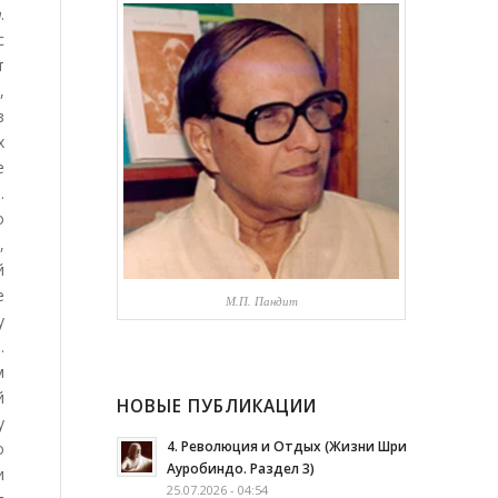
а
.
с
т
,
з
х
е
.
о
,
й
е
М.П. Пандит
у
.
м
й
НОВЫЕ ПУБЛИКАЦИИ
у
4. Революция и Отдых (Жизни Шри
о
Ауробиндо. Раздел 3)
и
25.07.2026 - 04:54