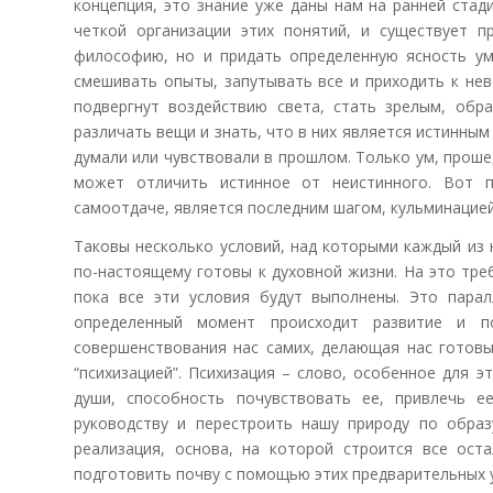
концепция, это знание уже даны нам на ранней стад
четкой организации этих понятий, и существует п
философию, но и придать определенную ясность уму
смешивать опыты, запутывать все и приходить к не
подвергнут воздействию света, стать зрелым, обр
различать вещи и знать, что в них является истинным
думали или чувствовали в прошлом. Только ум, прош
может отличить истинное от неистинного. Вот 
самоотдаче, является последним шагом, кульминацией
Таковы несколько условий, над которыми каждый из 
по-настоящему готовы к духовной жизни. На это тре
пока все эти условия будут выполнены. Это парал
определенный момент происходит развитие и п
совершенствования нас самих, делающая нас готовы
“психизацией”. Психизация – слово, особенное для 
души, способность почувствовать ее, привлечь е
руководству и перестроить нашу природу по образ
реализация, основа, на которой строится все ос
подготовить почву с помощью этих предварительных 