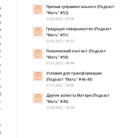
Призыв супраментального (Подкаст
и
“Мать” #52)
а
25.02.2023 - 09:38
я
Грядущее совершенство (Подкаст
м
“Мать” #51)
е
25.02.2023 - 09:35
я
е
Психический контакт (Подкаст
“Мать” #50)
”
07.01.2023 - 08:44
е
т
Условия для трансформации
-
(Подкаст “Мать” #46-49)
27.11.2022 - 06:00
у
д
Другие аспекты Матери (Подкаст
,
“Мать” #45)
,
10.09.2022 - 10:54
т
а