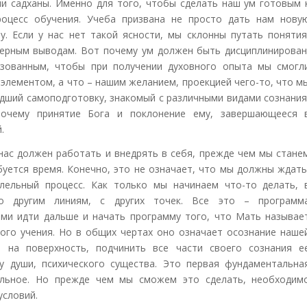
ии садханы. Именно для того, чтобы сделать наш ум готовым 
роцесс обучения. Учеба призвана не просто дать нам нову
. Если у нас нет такой ясности, мы склонны путать понятия
верным выводам. Вот почему ум должен быть дисциплинирован
азованным, чтобы при получении духовного опыта мы смогл
 элементом, а что – нашим желанием, проекцией чего-то, что м
едший самоподготовку, знакомый с различными видами сознания
почему принятие Бога и поклонение ему, завершающееся 
.
нас должен работать и внедрять в себя, прежде чем мы стане
буется время. Конечно, это не означает, что мы должны ждать
лельный процесс. Как только мы начинаем что-то делать, 
о другим линиям, с других точек. Все это – программ
ми идти дальше и начать программу того, что Мать называе
этого учения. Но в общих чертах оно означает осознание наше
е на поверхность, подчинить все части своего сознания е
у души, психического существа. Это первая фундаментальна
тальное. Но прежде чем мы сможем это сделать, необходим
условий.