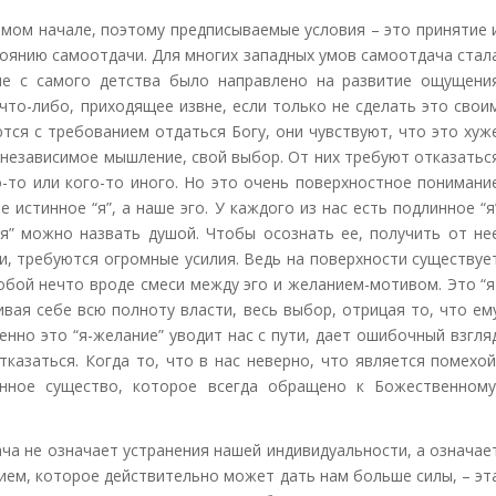
мом начале, поэтому предписываемые условия – это принятие 
тоянию самоотдачи. Для многих западных умов самоотдача стал
ие с самого детства было направлено на развитие ощущени
что-либо, приходящее извне, если только не сделать это свои
тся с требованием отдаться Богу, они чувствуют, что это хуж
е независимое мышление, свой выбор. От них требуют отказатьс
го-то или кого-то иного. Но это очень поверхностное понимани
 истинное “я”, а наше эго. У каждого из нас есть подлинное “я
“я” можно назвать душой. Чтобы осознать ее, получить от не
и, требуются огромные усилия. Ведь на поверхности существуе
обой нечто вроде смеси между эго и желанием-мотивом. Это “я
ивая себе всю полноту власти, весь выбор, отрицая то, что ем
енно это “я-желание” уводит нас с пути, дает ошибочный взгля
тказаться. Когда то, что в нас неверно, что является помехой
инное существо, которое всегда обращено к Божественному
ача не означает устранения нашей индивидуальности, а означае
ием, которое действительно может дать нам больше силы, – эт