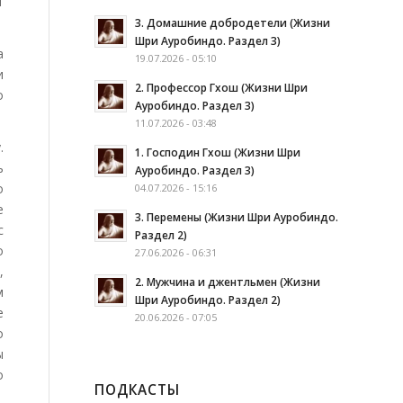
т
3. Домашние добродетели (Жизни
Шри Ауробиндо. Раздел 3)
а
19.07.2026 - 05:10
и
2. Профессор Гхош (Жизни Шри
о
Ауробиндо. Раздел 3)
11.07.2026 - 03:48
.
1. Господин Гхош (Жизни Шри
ь
Ауробиндо. Раздел 3)
о
04.07.2026 - 15:16
е
3. Перемены (Жизни Шри Ауробиндо.
с
Раздел 2)
о
27.06.2026 - 06:31
,
2. Мужчина и джентльмен (Жизни
м
Шри Ауробиндо. Раздел 2)
е
20.06.2026 - 07:05
о
ы
о
ПОДКАСТЫ