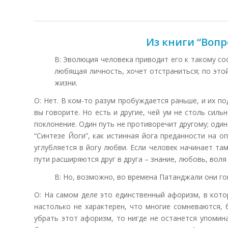
Из книги “Воп
В: Эволюция человека приводит его к такому со
любящая личность, хочет отстраниться; по этой
жизни.
О: Нет. В ком-то разум пробуждается раньше, и их по
вы говорите. Но есть и другие, чей ум не столь силь
поклонение. Один путь не противоречит другому; один
“Синтезе Йоги”, как истинная йога преданности на о
углубляется в йогу любви. Если человек начинает там
пути расширяются друг в друга – знание, любовь, воля 
В: Но, возможно, во времена Патанджали они го
О: На самом деле это единственный афоризм, в кото
настолько не характерен, что многие сомневаются,
убрать этот афоризм, то нигде не останется упомин