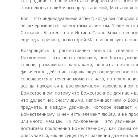
сострадания. Он не может ассоциироваться с поняти
этих вековых ошибочных представлений, Мать предпо
Бог – это индивидуальный аспект; когда мы говорим 
не исчерпывается личностным аспектом. У нее есть 
Сознание, Блаженство и Истина. Слово Божественное 
еще одна причина, по которой Мать использует слово
Возвращаясь к рассмотрению вопроса: сначала 
Поклонение – это нечто большее, чем богослужени
колени, размахивать лампадами, звонить в колокол
физическое действие, выражающее определенное отн
совершается в течение момента, часа, но поклонение
всегда находится в восприимчивом, преклоненном 
Божественном, потому что Божественное для нас – вы
что делает нас счастливыми, напоминает нам о Бож
предмете, в каждом движении, которое взывает к 
Божественному. В нем есть элемент любви, а не пр
или иного, чем мы. Но поклонение – это движение
достигаем поклонения Божественному, как самим се
описывается, как не существует различия даже на вол