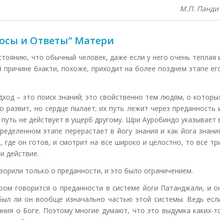
М.П. Панди
росы и Ответы” Матери
стоянию, что обычный человек, даже если у него очень теплая 
 причине бхакти, похоже, приходит на более позднем этапе ег
дход – это поиск знаний; это свойственно тем людям, о которы
но развит, но сердце пылает; их путь лежит через преданность 
 путь не действует в ущерб другому. Шри Ауробиндо указывает 
пределенном этапе перерастает в йогу знания и как йога знани
, где он готов, и смотрит на все широко и целостно, то все тр
и действие.
ворили только о преданности, и это было ограничением.
ром говорится о преданности в системе йоги Патанджали, и о
 был ли он вообще изначально частью этой системы. Ведь есл
ания о Боге. Поэтому многие думают, что это выдумка каких-т