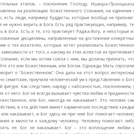
ительных этапов, – поклонение Господу,
Ишвара-Пранидхан
равлена на реализацию Божественного Сознания, на единение 
но, есть люди, например буддисты, которые вообще не признаю
 не нужно верить в Бога. Есть ряд практикующих, например, те
 в Бога. Есть и те, кто практикует Раджа-йогу, и некоторые и
зированные дисциплины, направленные на достижение конкретны
рим о тех искателях, которые хотят реализовать Божественно
зависимости от того, к какому из этих аспектов их притягивает
ознание, если мы хотим союза с ним, мы должны признать, чт
айте это или Божественным, или Богом. Однажды Мать спросили
говорит о “Божественном”. Она дала на этот вопрос интересны
но семитские, приучили человеческий ум к представлению о Бог
й фигуре. Как следствие, наряду с набожностью, поклонением, 
я от него. Бог не всегда вызывает чувства любви и преданности
жественное, или Бог, никогда не наказывает. Это человек са
йствия, и эти действия имеют кармические последствия; кажды
или наказывает, и Бог здесь ни при чем! Бог помогает человек
ания и милости к каждому человеку. Человеку помогают либ
сить ее. Бог не наказывает. Бог – это воплощение любви 