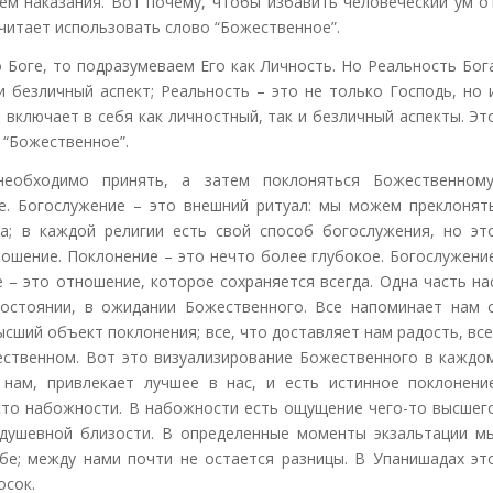
ем наказания. Вот почему, чтобы избавить человеческий ум о
читает использовать слово “Божественное”.
о Боге, то подразумеваем Его как Личность. Но Реальность Бог
и безличный аспект; Реальность – это не только Господь, но 
включает в себя как личностный, так и безличный аспекты. Эт
 “Божественное”.
необходимо принять, а затем поклоняться Божественному
е. Богослужение – это внешний ритуал: мы можем преклонят
а; в каждой религии есть свой способ богослужения, но эт
ошение. Поклонение – это нечто более глубокое. Богослужени
 – это отношение, которое сохраняется всегда. Одна часть на
состоянии, в ожидании Божественного. Все напоминает нам 
сший объект поклонения; все, что доставляет нам радость, все
ественном. Вот это визуализирование Божественного в каждо
нам, привлекает лучшее в нас, и есть истинное поклонени
осто набожности. В набожности есть ощущение чего-то высшег
 душевной близости. В определенные моменты экзальтации м
бе; между нами почти не остается разницы. В Упанишадах эт
осок.