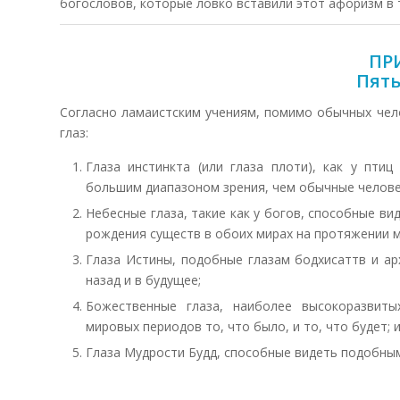
богословов, которые ловко вставили этот афоризм в 
ПР
Пять
Согласно ламаистским учениям, помимо обычных чело
глаз:
Глаза инстинкта (или глаза плоти), как у пти
большим диапазоном зрения, чем обычные челове
Небесные глаза, такие как у богов, способные в
рождения существ в обоих мирах на протяжении м
Глаза Истины, подобные глазам бодхисаттв и ар
назад и в будущее;
Божественные глаза, наиболее высокоразвиты
мировых периодов то, что было, и то, что будет; 
Глаза Мудрости Будд, способные видеть подобны