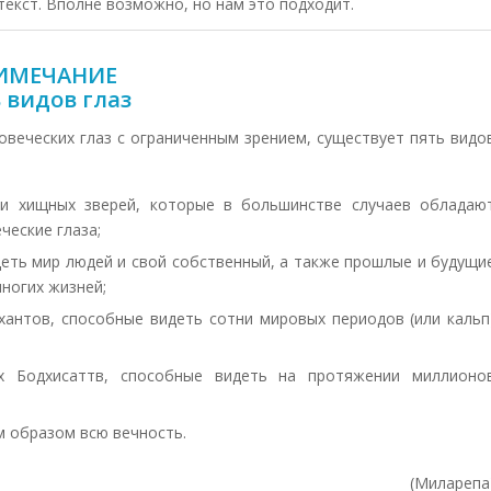
текст. Вполне возможно, но нам это подходит.
ИМЕЧАНИЕ
 видов глаз
веческих глаз с ограниченным зрением, существует пять видо
ц и хищных зверей, которые в большинстве случаев обладаю
ческие глаза;
идеть мир людей и свой собственный, а также прошлые и будущи
ногих жизней;
хантов, способные видеть сотни мировых периодов (или кальп
х Бодхисаттв, способные видеть на протяжении миллионо
и
м образом всю вечность.
(Миларепа