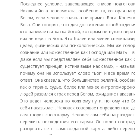
Последнее условие, завершающее список подготов
Никакая йога невозможна, особенно та, которая нап
Богом, если человек сначала не примет Бога. Конеч
Бога. Они говорят, что для достижения освобождения
кто занимается хатха-йогой, которым не нужно верить
них не верят в Бога. Это более или менее специали
целей, физических или психологических. Мы же гово
сознание или Божественное как Господа или Мать – в 
Даже если мы представляем себе Божественное как С
существует принцип, истина выше нас самих, – назыв
почему она не использует слово “Бог” и все время 
ответ. Она сказала, что большинство религий, особен
как о тиране, судье, более или менее антропоморфно
людей развился страх перед Богом, ожидание наказани
Это ведет человека по ложному пути, потому что Бо
себя наказывает. Человек совершает определенные де
сам творит свою карму. Человек сам себя награждает 
пережить последствия его кармы. Он полон сострад
разорвать сеть самосозданной кармы, либо перено