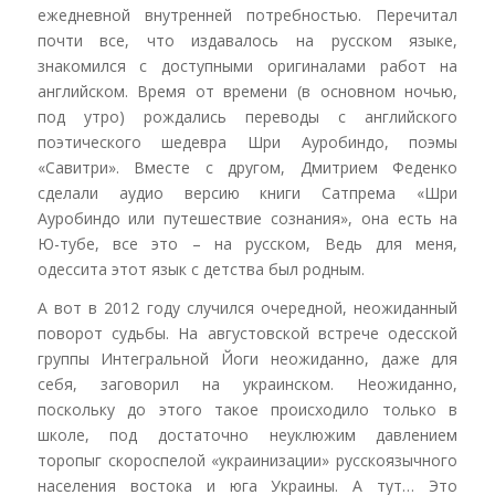
ежедневной внутренней потребностью. Перечитал
почти все, что издавалось на русском языке,
знакомился с доступными оригиналами работ на
английском. Время от времени (в основном ночью,
под утро) рождались переводы с английского
поэтического шедевра Шри Ауробиндо, поэмы
«Савитри». Вместе с другом, Дмитрием Феденко
сделали аудио версию книги Сатпрема «Шри
Ауробиндо или путешествие сознания», она есть на
Ю-тубе, все это – на русском, Ведь для меня,
одессита этот язык с детства был родным.
А вот в 2012 году случился очередной, неожиданный
поворот судьбы. На августовской встрече одесской
группы Интегральной Йоги неожиданно, даже для
себя, заговорил на украинском. Неожиданно,
поскольку до этого такое происходило только в
школе, под достаточно неуклюжим давлением
торопыг скороспелой «украинизации» русскоязычного
населения востока и юга Украины. А тут… Это