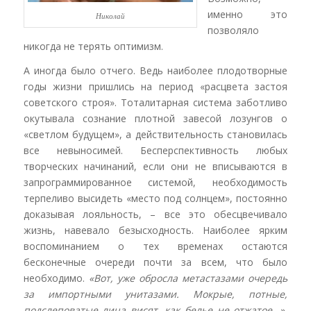
именно это
Николай
позволяло
никогда не терять оптимизм.
А иногда было отчего. Ведь наиболее плодотворные
годы жизни пришлись на период «расцвета застоя
советского строя». Тоталитарная система заботливо
окутывала сознание плотной завесой лозунгов о
«светлом будущем», а действительность становилась
все невыносимей. Бесперспективность любых
творческих начинаний, если они не вписываются в
запрограммированное системой, необходимость
терпеливо высидеть «место под солнцем», постоянно
доказывая лояльность, – все это обесцвечивало
жизнь, навевало безысходность. Наиболее ярким
воспоминанием о тех временах остаются
бесконечные очереди почти за всем, что было
необходимо.
«Вот, уже обросла метастазами очередь
за импортными унитазами. Мокрые, потные,
подслеповатые лица висят, как белье не отжатое…».