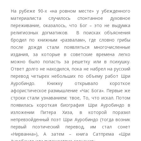
На рубеже 90-х «на ровном месте» у убежденного
материалиста случилось спонтанное духовное
переживание, оказалось, что Бог – это не выдумка
религиозных догматиков. В поисках объяснения
бродил по книжным «развалам», где словно грибы
после дождя стали появляться многочисленные
издания, за которые в советские времена легко
можно было попасть за решетку или в психушку.
Ответ долго не находился, пока не набрел на русский
перевод четырех небольших по объему работ Шри
Ауробиндо. Книжку открывало короткое
афористическое размышление «Час Бога». Первые же
строки стали узнаванием: твое, То, что искал. Потом
появилась короткая биография Шри Ауробиндо в
изложении Питера Хиза, в которой поразил
непревзойденный поэт Шри Ауробиндо (тогда возник
первый поэтический перевод, им стал сонет
«Нирванна»), А затем – книга Сатпрема «Шри