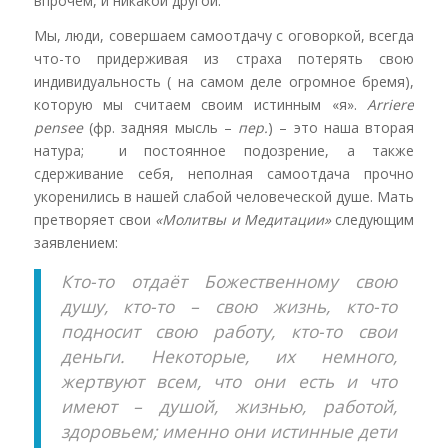
впрочем, и никакой другой.
Мы, люди, совершаем самоотдачу с оговоркой, всегда
что-то придерживая из страха потерять свою
индивидуальность ( на самом деле огромное бремя),
которую мы считаем своим истинным «я».
Arriere
pensee
(фр. задняя мысль –
пер.
) – это наша вторая
натура; и постоянное подозрение, а также
сдерживание себя, неполная самоотдача прочно
укоренились в нашей слабой человеческой душе. Мать
претворяет свои
«Молитвы и Медитации»
следующим
заявлением:
Кто-то отдаёт Божественному свою
душу, кто-то – свою жизнь, кто-то
подносит свою работу, кто-то свои
деньги. Некоторые, их немного,
жертвуют всем, что они есть и что
имеют – душой, жизнью, работой,
здоровьем; именно они истинные дети