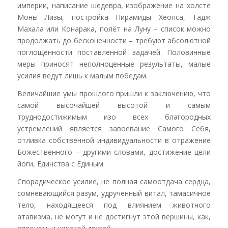
империи, написание шедевра, изображение на холсте
Моны Лизы, постройка Пирамиды Хеопса, Тадж
Махала или Конарака, полёт на Луну – список можно
продолжать до бесконечности – требуют абсолютной
поглощённости поставленной задачей. Половинные
меры приносят неполноценные результаты, малые
усилия ведут лишь к малым победам.
Величайшие умы прошлого пришли к заключению, что
самой высочайшей высотой и самым
труднодостижимым изо всех благородных
устремлений является завоевание Самого Себя,
отливка собственной индивидуальности в отражение
Божественного – другими словами, достижение цели
йоги, Единства с Единым.
Спорадическое усилие, не полная самоотдача сердца,
сомневающийся разум, удручённый витал, тамасичное
тело, находящееся под влиянием животного
атавизма, не могут и не достигнут этой вершины, как,