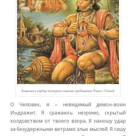
Хануман в сердце которого извечно пребывают Рама с Ситой
О Человек, я – невидимый демон-воин
Индражит. Я сражаюсь незримо, скрытый
колдовством от твоего взора. Я наношу удар
за безудержными ветрами злых мыслей. Я гашу