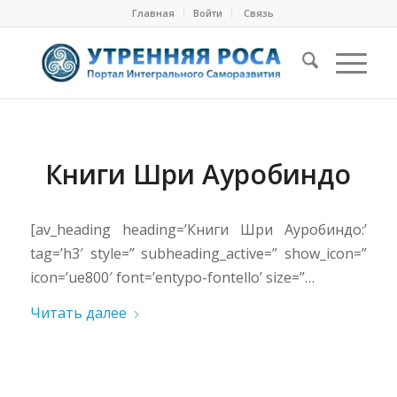
Главная
Войти
Cвязь
Книги Шри Ауробиндо
[av_heading heading=’Книги Шри Ауробиндо:’
tag=’h3′ style=” subheading_active=” show_icon=”
icon=’ue800′ font=’entypo-fontello’ size=”…
Читать далее