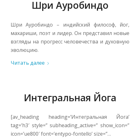
Шри Ауробиндо
Шри Ауробиндо – индийский философ, йог,
махариши, поэт и лидер. Он представил новые
взгляды на прогресс человечества и духовную
эволюцию.
Читать далее
Интегральная Йога
[av_heading heading=’Интегральная Йога’
tag=’h3′ style=” subheading_active=” show_icon=”
icon=’ue800′ font=’entypo-fontello’ size=”…