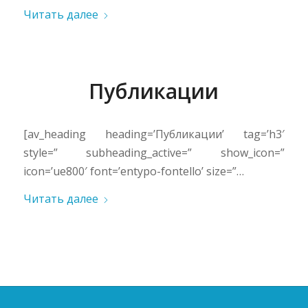
Читать далее
Публикации
[av_heading heading=’Публикации’ tag=’h3′
style=” subheading_active=” show_icon=”
icon=’ue800′ font=’entypo-fontello’ size=”…
Читать далее