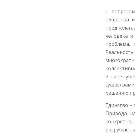
С вопросом
общества и
предполагае
человека и
проблема, 
Реальност
многократн
коллективно
истине суще
существами
решению пр
Единство – 
Природа на
конкретно 
разрушает