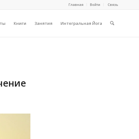
Главная
Войти
Cвязь
сты
Книги
Занятия
Интегральная Йога
чение