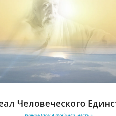
еал Человеческого Единс
Учение Шри Ауробиндо. Часть 5