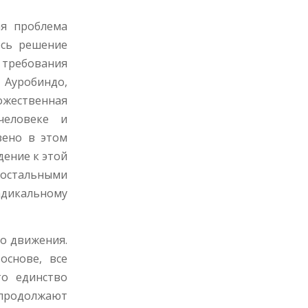
ая проблема
есь решение
и требования
 Ауробиндо,
ожественная
человеке и
вено в этом
дение к этой
с остальными
адикальному
го движения.
основе, все
то единство
продолжают