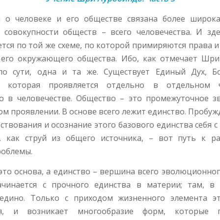
 о человеке и его обществе связана более широк
 совокупности обществ – всего человечества. И зд
тся по той же схеме, по которой примиряются права 
 его окружающего общества. Ибо, как отмечает Шри
по сути, одна и та же. Существует Единый Дух, Б
ь, которая проявляется отдельно в отдельном 
о в человечестве. Общество – это промежуточное з
м проявлении. В основе всего лежит единство. Пробуж
ствования и осознание этого базового единства себя 
, как струй из общего источника, – вот путь к р
облемы.
это основа, а единство – вершина всего эволюционно
чинается с прочного единства в материи; там, в 
едино. Только с приходом жизненного элемента э
ся, и возникает многообразие форм, которые 