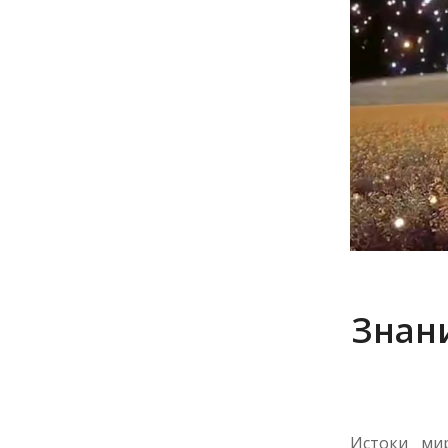
Знани
Истоки ми