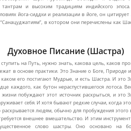
 тантрам и высоким традициям индийского эпоса.
ловиях йога-сиддхи и реализации в йоге, он цитируе
“Санацуджатиям”, в котором они перечислены как Шас
Духовное Писание (Шастра)
ступить на Путь, нужно знать, какова цель, каков про
жат в основе практики. Это Знание о Боге, Природе 
 каком его постигают Мудрые, и есть Шастра. И это З
дце каждого, как бутон нераспустившегося лотоса. Ве
 жизни побуждают этот источник раскрыться, и это З
руживает себя. И хотя бывают редкие случаи, когда эт
о раскрывается людям, обычно для пробуждения этого 
требуется внешнее вмешательство. И этим инструмент
гущественное слово шастры. Оно основано на бо