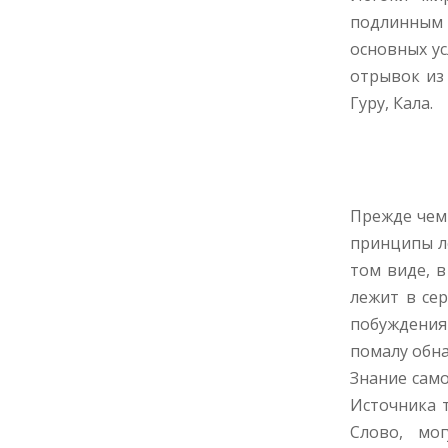
подлинным
основных ус
отрывок из 
Гуру, Кала.
Прежде чем 
принципы ле
том виде, в
лежит в сер
побуждения
помалу обна
Знание сам
Источника 
Слово, мо