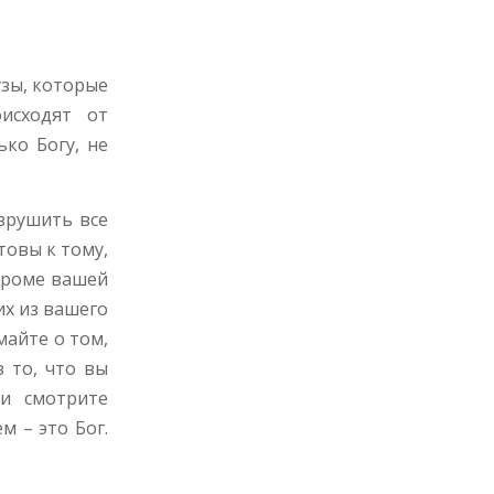
узы, которые
исходят от
ко Богу, не
зрушить все
товы к тому,
 кроме вашей
их из вашего
майте о том,
в то, что вы
 и смотрите
м – это Бог.