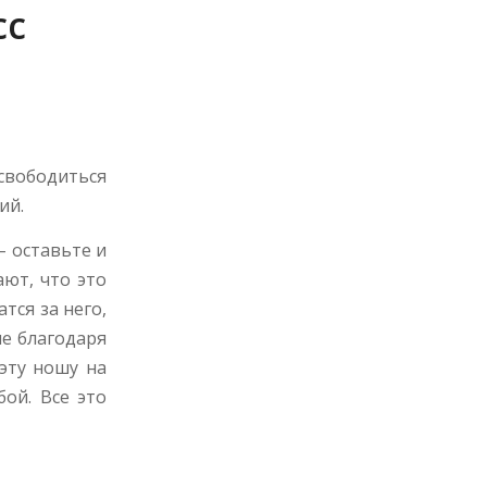
сс
освободиться
ий.
– оставьте и
ают, что это
тся за него,
ие благодаря
 эту ношу на
бой. Все это