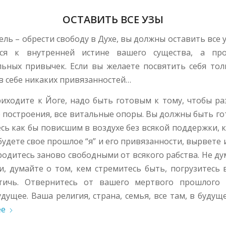
ОСТАВИТЬ ВСЕ УЗЫ
ель – обрести свободу в Духе, вы должны оставить все 
тся к внутренней истине вашего существа, а про
льных привычек. Если вы желаете посвятить себя толь
в себе никаких привязанностей…
риходите к Йоге, надо быть готовым к тому, чтобы ра
построения, все витальные опоры. Вы должны быть го
сь как бы повисшим в воздухе без всякой поддержки,
будете свое прошлое “я” и его привязанности, вырвете 
родитесь заново свободными от всякого рабства. Не ду
, думайте о том, кем стремитесь быть, погрузитесь 
тичь. Отвернитесь от вашего мертвого прошлого
удущее. Ваша религия, страна, семья, все там, в будуще
ее