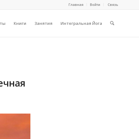
Главная
Войти
Cвязь
сты
Книги
Занятия
Интегральная Йога
ечная