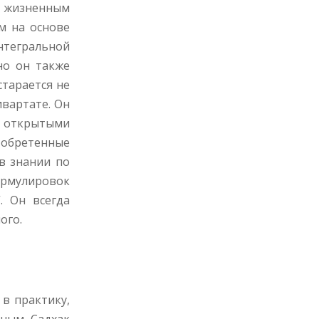
 жизненным
м на основе
нтегральной
но он также
тарается не
вартате. Он
е открытыми
 обретенные
в знании по
формулировок
. Он всегда
ого.
 в практику,
ным. Садхак