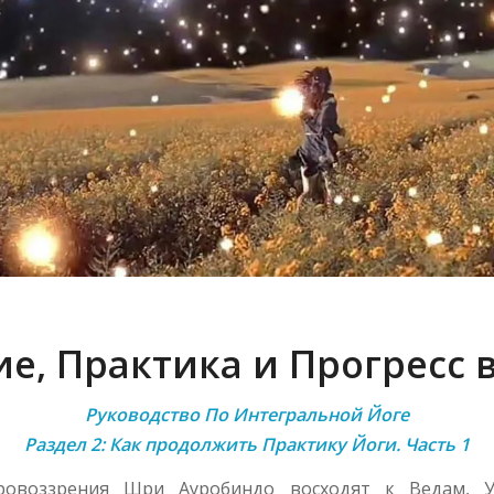
е, Практика и Прогресс 
Руководство По Интегральной Йоге
Раздел 2: Как продолжить Практику Йоги. Часть 1
ровоззрения Шри Ауробиндо восходят к Ведам, У