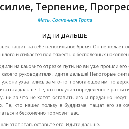
силие, Терпение, Прогре
Мать. Солнечная Тропа
ИДТИ ДАЛЬШЕ
век тащит на себе непосильное бремя. Он не желает 
ошлого и сгибается под тяжестью бесполезных накоплен
дили на каком-то отрезке пути, но вы уже прошли его 
и своего руководителя, идите дальше! Некоторые счит
и уж они ухватились за что-то, помогающее им, то держа
игаться дальше. Те, кто получил определенное развит
у, ни за что не хотят оставить его и преданно несут
х. Те, кто нашел пользу в буддизме, тащат его за со
аться и бесконечно тормозит вас.
шли этот этап, оставьте его! Идите дальше.