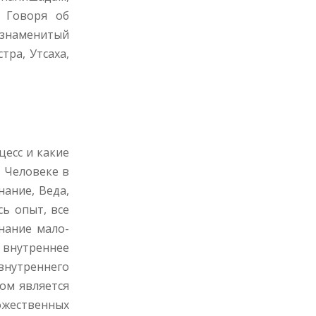
 Говоря об
т знаменитый
тра, Утсаха,
цесс и какие
и Человеке в
нание, Веда,
сь опыт, все
нание мало-
о внутреннее
внутреннего
ом является
жественных