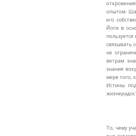
откровени
опытом. Ша
его собств
Йоги в осн
пользуется
связывать 
не огранич
ветрам зна
знания вок
мере того, 
Истины под
жизнерадост
То, чему уч
оно остает