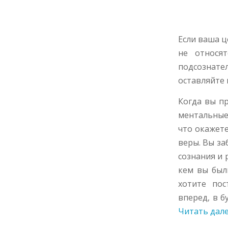
Если ваша ц
не относя
подсознате
оставляйте 
Когда вы п
ментальные 
что окажете
веры. Вы за
сознания и 
кем вы были
хотите пос
вперед, в б
Читать дал