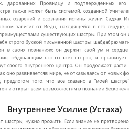
ях, дарованных Провидцу и подтвержденных его
стра также может быть системой, созданной Учителе
енных озарений и осознания истины жизни. Садхак И
овном зависит от Веды, находящейся в его сердце, 
 преимуществами существующих шастры. При этом он с
себя строго буквой письменной шастры: шабдабрахмати
ен в своих познаниях; он держит свой ум и сердц
ния, обдувающим его со всех сторон, и организует
руг своего внутреннего центра. Он продолжает расти 
как оно развиваетсяв мире, не отказываясь от новых 
 предлогом того, что все сказано в “моей шастре”
ен и открыт всем возможностям в познании Бесконечн
Внутреннее Усилие (Устаха)
ат шастры, нужно прожить. Если знание не претворено
ся сухим умственным обретением и становится бесплод