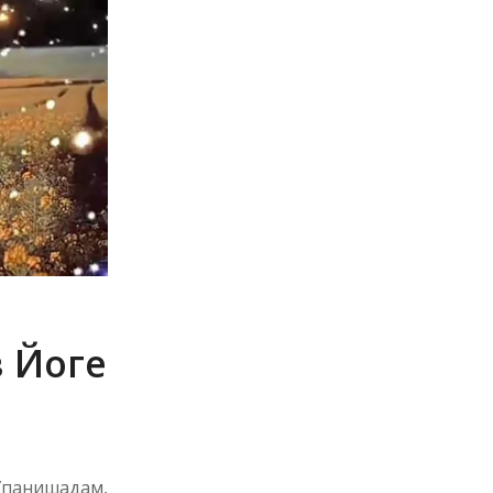
в Йоге
панишадам,