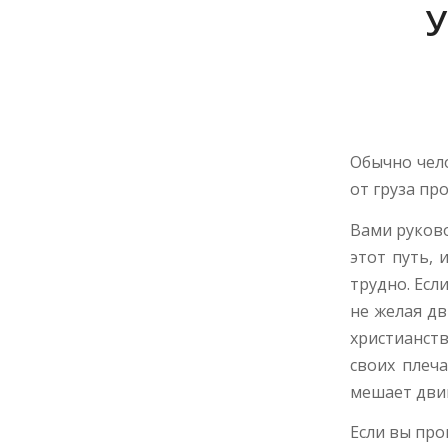
У
Обычно чело
от груза пр
Вами руково
этот путь, 
трудно. Есл
не желая дв
христианств
своих плеча
мешает двиг
Если вы про