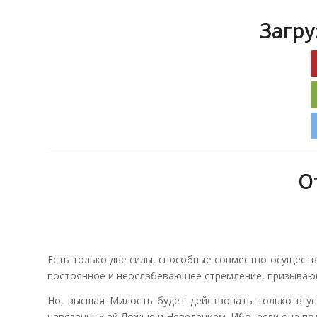
Загру
О
Есть только две силы, способные совместно осуществ
постоянное и неослабевающее стремление, призывающ
Но, высшая Милость будет действовать только в ус
навязанных ей Ложью и Неведением. Ибо, если она по