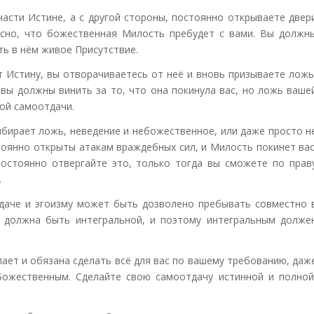
части Истине, а с другой стороны, постоянно открываете двер
сно, что божественная Милость пребудет с вами. Вы должн
ть в нём живое Присутствие.
т Истину, вы отворачиваетесь от неё и вновь призываете ложь
вы должны винить за то, что она покинула вас, но ложь ваше
ой самоотдачи.
выбирает ложь, неведение и небожественное, или даже просто н
тоянно открыты атакам враждебных сил, и Милость покинет вас
остоянно отвергайте это, только тогда вы сможете по прав
.
отдаче и эгоизму может быть дозволено пребывать совместно 
 должна быть интегральной, и поэтому интегральным долже
ает и обязана сделать всё для вас по вашему требованию, даж
Божественным. Сделайте свою самоотдачу истинной и полной