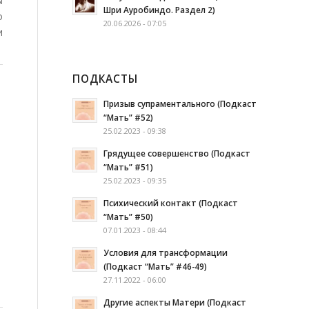
ы
Шри Ауробиндо. Раздел 2)
о
20.06.2026 - 07:05
и
ПОДКАСТЫ
Призыв супраментального (Подкаст
“Мать” #52)
25.02.2023 - 09:38
Грядущее совершенство (Подкаст
“Мать” #51)
25.02.2023 - 09:35
Психический контакт (Подкаст
“Мать” #50)
07.01.2023 - 08:44
Условия для трансформации
(Подкаст “Мать” #46-49)
27.11.2022 - 06:00
Другие аспекты Матери (Подкаст