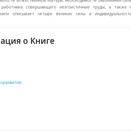
 Милости Божественной Матери, необходимости завоевания сил
 работника совершающего неэгоистичные труды, а также 
книги описывает четыре великих силы и индивидуальност
ация о Книге
моразвития