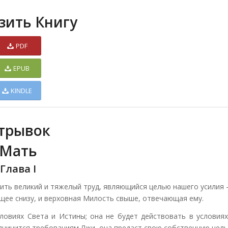
зить Книгу
PDF
EPUB
KINDLE
трывок
Мать
Глава I
ить великий и тяжелый труд, являющийся целью нашего усилия 
ее снизу, и верховная Милость свыше, отвечающая ему.
ловиях Света и Истины; она не будет действовать в условиях
дчинится требованиям Лжи, она предаст свою собственную цель