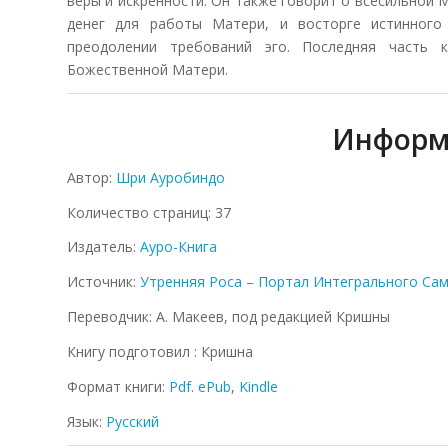
веры и искренности. Он также говорит о всесильной
денег для работы Матери, и восторге истинного
преодолении требований эго. Последняя часть 
Божественной Матери.
Информ
Автор:
Шри Ауробиндо
Количество страниц: 37
Издатель:
Ауро-Книга
Источник:
Утренняя Роса – Портал Интегрального Са
Переводчик: А. Макеев, под редакцией Кришны
Книгу подготовил : Кришна
Формат книги:
Pdf
.
ePub
,
Kindle
Язык:
Русский