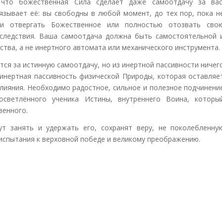
что божественная Сила сделает даже самоотдачу за вас
язывает её: вы свободны в любой момент, до тех пор, пока н
 и отвергать Божественное или полностью отозвать сво
оследствия. Ваша самоотдача должна быть самостоятельной 
тва, а не инертного автомата или механического инструмента.
ся за истинную самоотдачу, но из инертной пассивности ничег
 инертная пассивность физической Природы, которая оставляе
лияния. Необходимо радостное, сильное и полезное подчинени
осветлённого ученика Истины, внутреннего Воина, которы
венного.
т занять и удержать его, сохранят веру, не поколебленну
 испытания к верховной победе и великому преображению.