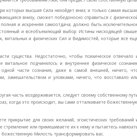
при которых высшая Сила низойдет вниз; и только самая высша
ывающаяся внизу, сможет победоносно справиться с физическо
полная и искренняя самоотдача; должно быть исключительно
остоянный и всеобъемлющий выбор Истины нисходящей свыше
х, витальных и физических Сил и Видимостей, которые всё ещ
сти существа. Недостаточно, чтобы психическое отвечало 
е витальное подчинялось и внутреннее физическое сознани
 одной части сознания, даже в самой внешней, ничего, чт
ми, замешательством и уловками, ничего, что восставало ил
ругая часть воздерживается, следует своему собственному пут
 раз, когда это происходит, вы сами отталкиваете божественну
ете прикрытие для своих желаний, эгоистических требований 
е стремление или примешиваете их к нему и пытаетесь навязат
ь божественную Милость трансформировать вас.