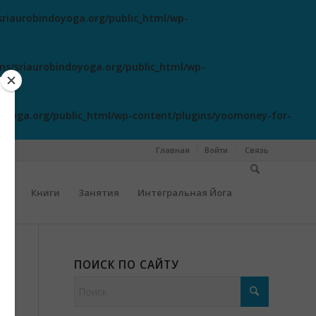
riaurobindoyoga.org/public_html/wp-
s/sriaurobindoyoga.org/public_html/wp-
oyoga.org/public_html/wp-content/plugins/yoomoney-for-
Главная
Войти
Cвязь
сты
Книги
Занятия
Интегральная Йога
ПОИСК ПО САЙТУ
-