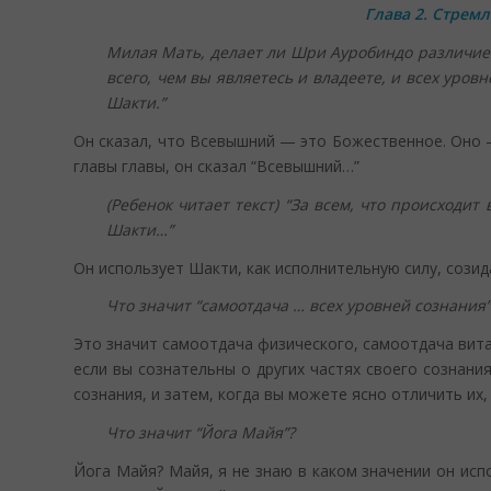
Глава 2. Стрем
Милая Мать, делает ли Шри Ауробиндо различие 
всего, чем вы являетесь и владеете, и всех уров
Шакти.”
Он сказал, что Всевышний — это Божественное. Оно — 
главы главы, он сказал “Всевышний…”
(Ребенок читает текст) “За всем, что происходи
Шакти…”
Он использует Шакти, как исполнительную силу, сози
Что значит “самоотдача … всех уровней сознания”
Это значит самоотдача физического, самоотдача вита
если вы сознательны о других частях своего сознани
сознания, и затем, когда вы можете ясно отличить их
Что значит “Йога Майя”?
Йога Майя? Майя, я не знаю в каком значении он ис