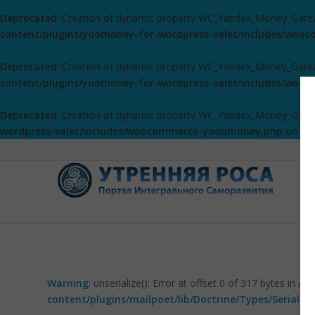
Deprecated
: Creation of dynamic property WC_Yandex_Money_Gate
content/plugins/yoomoney-for-wordpress-valet/includes/wo
Deprecated
: Creation of dynamic property WC_Yandex_Money_Gatewa
content/plugins/yoomoney-for-wordpress-valet/includes/wo
Deprecated
: Creation of dynamic property WC_Yandex_Money_Gatewa
wordpress-valet/includes/woocommerce-yooumoney.php
on lin
Warning
: unserialize(): Error at offset 0 of 317 bytes in
/ho
content/plugins/mailpoet/lib/Doctrine/Types/Seriali