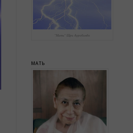
"Мать" Шри Ауробиндо
МАТЬ