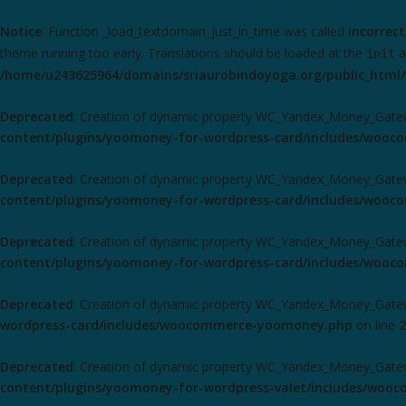
Notice
: Function _load_textdomain_just_in_time was called
incorrect
theme running too early. Translations should be loaded at the
a
init
/home/u243625964/domains/sriaurobindoyoga.org/public_html/
Deprecated
: Creation of dynamic property WC_Yandex_Money_Gatew
content/plugins/yoomoney-for-wordpress-card/includes/woo
Deprecated
: Creation of dynamic property WC_Yandex_Money_Gate
content/plugins/yoomoney-for-wordpress-card/includes/woo
Deprecated
: Creation of dynamic property WC_Yandex_Money_Gatewa
content/plugins/yoomoney-for-wordpress-card/includes/woo
Deprecated
: Creation of dynamic property WC_Yandex_Money_Gatewa
wordpress-card/includes/woocommerce-yoomoney.php
on line
2
Deprecated
: Creation of dynamic property WC_Yandex_Money_Gatew
content/plugins/yoomoney-for-wordpress-valet/includes/wo