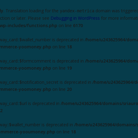
ly
. Translation loading for the
domain was triggered t
yandex-metrica
ction or later. Please see
Debugging in WordPress
for more informati
wp-includes/functions.php
on line
6170
ay_card::$wallet_number is deprecated in
/home/u243625964/domai
commerce-yoomoney.php
on line
18
way_card::$formcomment is deprecated in
/home/u243625964/domai
commerce-yoomoney.php
on line
19
y_card::$notification_secret is deprecated in
/home/u243625964/do
commerce-yoomoney.php
on line
20
y_card::$url is deprecated in
/home/u243625964/domains/sriauro
2
ay::$wallet_number is deprecated in
/home/u243625964/domains/s
ocommerce-yooumoney.php
on line
18