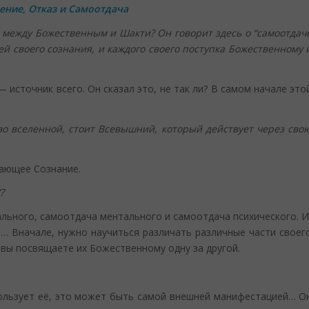
ление, Отказ и Самоотдача
между Божественным и Шакти? Он говорит здесь о “самоотдач
ней своего сознания, и каждого своего поступка Божественному 
источник всего. Он сказал это, не так ли? В самом начале это
т во вселенной, стоит Всевышний, который действует через сво
дающее Сознание.
?
льного, самоотдача ментального и самоотдача психического. И
я… Вначале, нужно научиться различать различные части своег
, вы посвящаете их Божественному одну за другой.
пользует её, это может быть самой внешней манифестацией… О