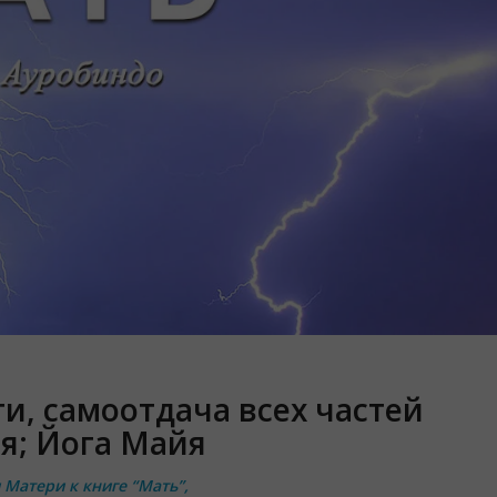
и, самоотдача всех частей
я; Йога Майя
Матери к книге “Мать”,