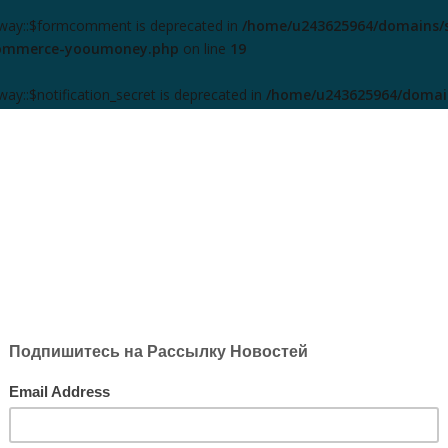
way::$formcomment is deprecated in
/home/u243625964/domains/s
ocommerce-yooumoney.php
on line
19
y::$notification_secret is deprecated in
/home/u243625964/domain
ocommerce-yooumoney.php
on line
20
y::$url is deprecated in
/home/u243625964/domains/sriaurobind
e
22
Публикации
Разделы
Авторы
Подка
me/u243625964/domains/sriaurobindoyoga.org/public_html/wp
zedArrayType.php
on line
30