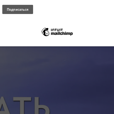
me/u243625964/domains/sriaurobindoyoga.org/public_html/wp
zedArrayType.php
on line
30
 сознания; Йога Майя (Мать о Книге