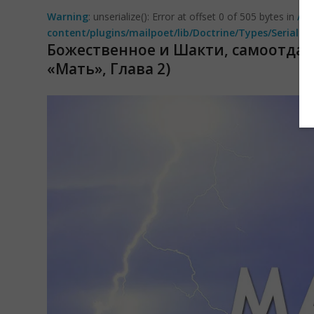
Warning
: unserialize(): Error at offset 0 of 505 bytes in
/ho
content/plugins/mailpoet/lib/Doctrine/Types/Seriali
Божественное и Шакти, самоотдача
«Мать», Глава 2)