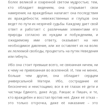
более великой и озаренной светом мудростью; тем,
кто обладает видением, она открывает свои
намерения; на враждебных налагает она последствия
их враждебности; невежественных и глупцов она
ведет по пути их незрячей судьбы. Каждому дает свой
ответ и работает с различными элементами его
природы согласно их нуждам и побуждениям, и
ожидаемому ими ответу, оказывает на них
необходимое давление, или же оставляет их на волю
их лелеемой свободы, процветать на путях Неведения
или гибнуть.
Ибо она стоит превыше всего, не связанная ничем, ни
к чему не привязанная во вселенной. И, тем не менее,
больше чем другие, она обладает сердцем
универсальной Матери. Ибо, сострадание её
бесконечно и неистощимо; все в её глазах её дети и
частицы Единого, даже Асур, Ракшас и Пишач, и те,
кто враждебен и восстал против неё. Даже её отказ –
это только отсрочка, даже её наказание – это