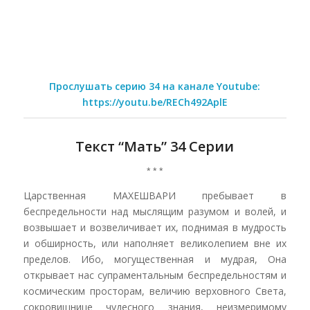
Прослушать серию 34 на канале Youtube:
https://youtu.be/RECh492AplE
Текст “Мать” 34 Cерии
* * *
Царственная МАХЕШВАРИ пребывает в
беспредельности над мыслящим разумом и волей, и
возвышает и возвеличивает их, поднимая в мудрость
и обширность, или наполняет великолепием вне их
пределов. Ибо, могущественная и мудрая, Она
открывает нас супраментальным беспредельностям и
космическим просторам, величию верховного Света,
сокровищнице чудесного знания, неизмеримому