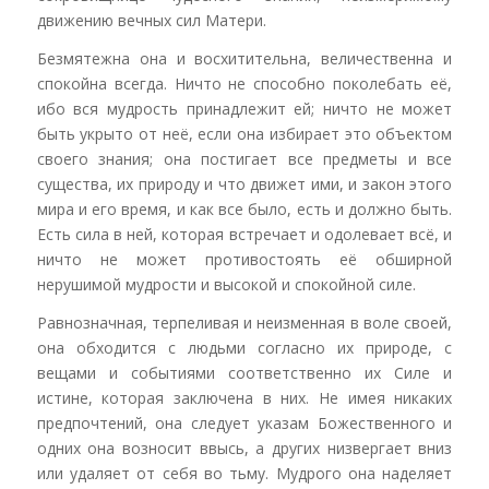
движению вечных сил Матери.
Безмятежна она и восхитительна, величественна и
спокойна всегда. Ничто не способно поколебать её,
ибо вся мудрость принадлежит ей; ничто не может
быть укрыто от неё, если она избирает это объектом
своего знания; она постигает все предметы и все
существа, их природу и что движет ими, и закон этого
мира и его время, и как все было, есть и должно быть.
Есть сила в ней, которая встречает и одолевает всё, и
ничто не может противостоять её обширной
нерушимой мудрости и высокой и спокойной силе.
Равнозначная, терпеливая и неизменная в воле своей,
она обходится с людьми согласно их природе, с
вещами и событиями соответственно их Силе и
истине, которая заключена в них. Не имея никаких
предпочтений, она следует указам Божественного и
одних она возносит ввысь, а других низвергает вниз
или удаляет от себя во тьму. Мудрого она наделяет