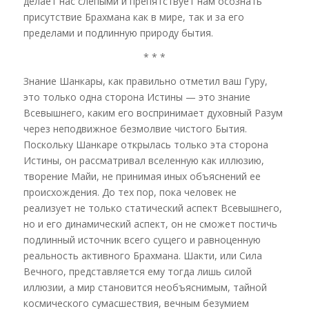
делает нас слепыми и препятствует нам осознать
присутствие Брахмана как в мире, так и за его
пределами и подлинную природу бытия.
* * *
Знание Шанкары, как правильно отметил ваш Гуру,
это только одна сторона Истины — это знание
Всевышнего, каким его воспринимает духовный Разум
через неподвижное безмолвие чистого Бытия.
Поскольку Шанкаре открылась только эта сторона
Истины, он рассматривал вселенную как иллюзию,
творение Майи, не принимая иных объяснений ее
происхождения. До тех пор, пока человек не
реализует не только статический аспект Всевышнего,
но и его динамический аспект, он не сможет постичь
подлинный источник всего сущего и равноценную
реальность активного Брахмана. Шакти, или Сила
Вечного, представляется ему тогда лишь силой
иллюзии, а мир становится необъяснимым, тайной
космического сумасшествия, вечным безумием