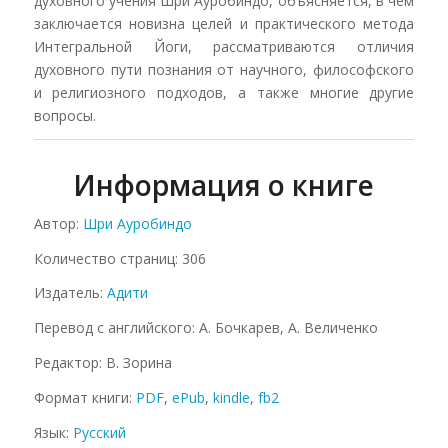
духовного учения Шри Ауробиндо, объясняется, в чем
заключается новизна целей и практического метода
Интегральной Йоги, рассматриваются отличия
духовного пути познания от научного, философского
и религиозного подходов, а также многие другие
вопросы.
Информация о книге
Автор:
Шри Ауробиндо
Количество страниц: 306
Издатель:
Адити
Перевод с английского: А. Бочкарев, А. Величенко
Редактор: В. Зорина
Формат книги:
PDF
,
ePub
,
kindle
,
fb2
Язык:
Русский