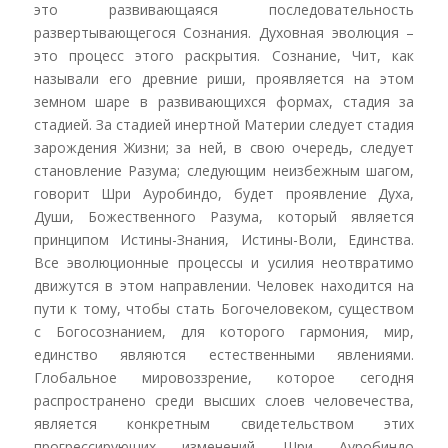
это развивающаяся последовательность
развертывающегося Сознания. Духовная эволюция –
это процесс этого раскрытия. Сознание, Чит, как
называли его древние риши, проявляется на этом
земном шаре в развивающихся формах, стадия за
стадией. За стадией инертной Материи следует стадия
зарождения Жизни; за ней, в свою очередь, следует
становление Разума; следующим неизбежным шагом,
говорит Шри Ауробиндо, будет проявление Духа,
Души, Божественного Разума, который является
принципом Истины-Знания, Истины-Воли, Единства.
Все эволюционные процессы и усилия неотвратимо
движутся в этом направлении. Человек находится на
пути к тому, чтобы стать Богочеловеком, существом
с Богосознанием, для которого гармония, мир,
единство являются естественными явлениями.
Глобальное мировоззрение, которое сегодня
распространено среди высших слоев человечества,
является конкретным свидетельством этих
прогрессирующих изменений. Шри Ауробиндо