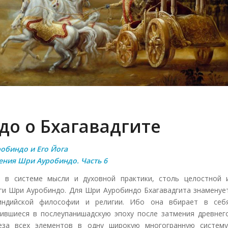
о о Бхагавадгите
обиндо и Его Йога
чения Шри Ауробиндо. Часть 6
 в системе мысли и духовной практики, столь целостной 
оги Шри Ауробиндо. Для Шри Ауробиндо Бхагавадгита знаменуе
индийской философии и религии. Ибо она вбирает в себ
ившиеся в послеупанишадскую эпоху после затмения древнег
еза всех элементов в одну широкую многогранную систему