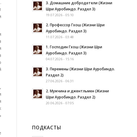
.
3. Домашние добродетели (Жизни
Шри Ауробиндо. Раздел 3)
т
19.07.2026 - 05:10
и
2. Профессор Гхош (Жизни Шри
Ауробиндо. Раздел 3)
и
11.07.2026 - 03:48
з
1. Господин Гхош (Жизни Шри
и
Ауробиндо. Раздел 3)
в
04.07.2026 - 15:16
ю
3. Перемены (Жизни Шри Ауробиндо.
й
Раздел 2)
27.06.2026 - 06:31
,
2. Мужчина и джентльмен (Жизни
и
Шри Ауробиндо. Раздел 2)
я
20.06.2026 - 07:05
к
ь
ПОДКАСТЫ
е