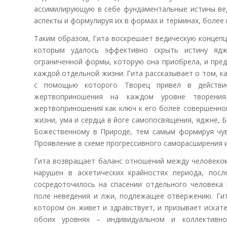
ассимилирующую в себе фундаментальные истины вед
аспекты и формулируя их в формах и терминах, более 
Таким образом, Гита воскрешает ведическую концеп
которым удалось эффективно скрыть истину яд
ограниченной формы, которую она приобрела, и пре
каждой отдельной жизни. Гита рассказывает о том, 
с помощью которого Творец привел в действие
жертвоприношения на каждом уровне творения
жертвоприношения как ключ к его более совершенно
жизни, ума и сердца в йоге самопосвящения, яджне,
Божественному в Природе, тем самым формируя чув
Проявление в схеме прогрессивного саморасширения 
Гита возвращает баланс отношений между человеком
нарушен в аскетических крайностях периода, пос
сосредоточилось на спасении отдельного человека 
поле неведения и лжи, подлежащее отвержению. Гит
котором он живет и здравствует, и призывает иска
обоих уровнях – индивидуальном и коллективн