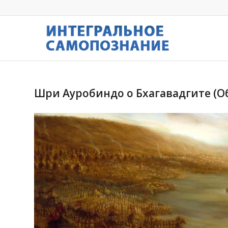
Шри Ауробиндо о Бхагавадгите (О