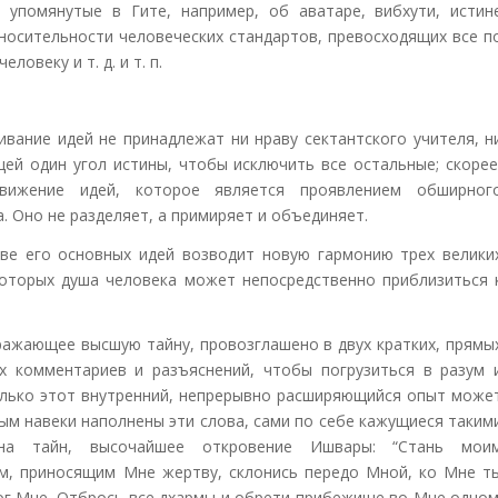
упомянутые в Гите, например, об аватаре, вибхути, истин
тносительности человеческих стандартов, превосходящих все п
овеку и т. д. и т. п.
ивание идей не принадлежат ни нраву сектантского учителя, н
щей один угол истины, чтобы исключить все остальные; скорее
вижение идей, которое является проявлением обширног
Оно не разделяет, а примиряет и объединяет.
нове его основных идей возводит новую гармонию трех велики
которых душа человека может непосредственно приблизиться 
ражающее высшую тайну, провозглашено в двух кратких, прямы
х комментариев и разъяснений, чтобы погрузиться в разум 
олько этот внутренний, непрерывно расширяющийся опыт може
ым навеки наполнены эти слова, сами по себе кажущиеся таким
на тайн, высочайшее откровение Ишвары: “Стань мои
, приносящим Мне жертву, склонись передо Мной, ко Мне т
ог Мне. Отбрось все дхармы и обрети прибежище во Мне одном