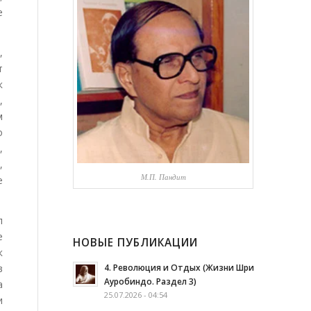
е
,
т
к
,
м
о
,
,
М.П. Пандит
е
л
е
НОВЫЕ ПУБЛИКАЦИИ
к
4. Революция и Отдых (Жизни Шри
в
Ауробиндо. Раздел 3)
а
25.07.2026 - 04:54
и