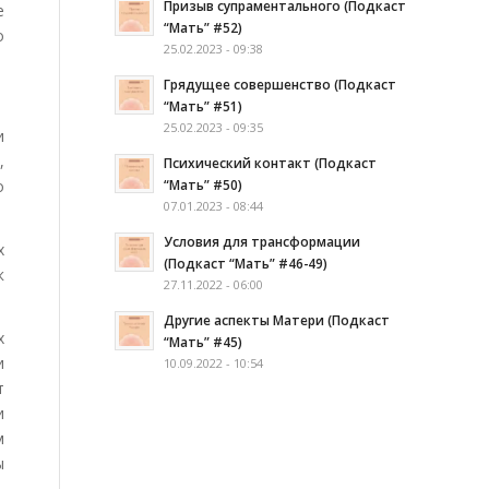
Призыв супраментального (Подкаст
е
“Мать” #52)
о
25.02.2023 - 09:38
Грядущее совершенство (Подкаст
“Мать” #51)
25.02.2023 - 09:35
и
,
Психический контакт (Подкаст
“Мать” #50)
о
07.01.2023 - 08:44
Условия для трансформации
х
(Подкаст “Мать” #46-49)
к
27.11.2022 - 06:00
Другие аспекты Матери (Подкаст
х
“Мать” #45)
и
10.09.2022 - 10:54
т
и
м
ы
.