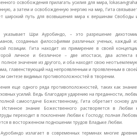
енного освобождения прилагать усилия для мира, lokasaṁgraha
нную, а затем и освобожденную энергию на мир, Гита связывае
ет широкий путь для возвышения мира к вершинам Свободы 
, указывает Шри Ауробиндо, – это разрешение дихотоми
хманов, созданных философиями различных ученых, каждый и
ой позиции. Гита находит их примирение в своей концепци
торой личное и безличное – две ипостаси, два аспекта 
 полное значение из другого, и оба находят свою неотъемлему
ама, главенствующий над непроявленным и проявленным в свое
ом синтезе видимых противоположностей в творении.
ния еще одного ряда противоположностей, таких как знание
духовных усилий. Ведь благодаря ударению на преданности, любв
полной самоотдаче Божественному, Гита обретает основу дл
. Истинное знание Божественного растворяется в Любви 
труды переходит в поклонение Любви к Господу; полная Любов
ется в восторженном подношении трудов Владыке Любви.
Ауробиндо излагает в современных терминах многие древни