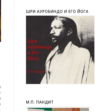
ШРИ АУРОБИНДО И ЕГО ЙОГА
и
т
я
М.П. ПАНДИТ
о
,