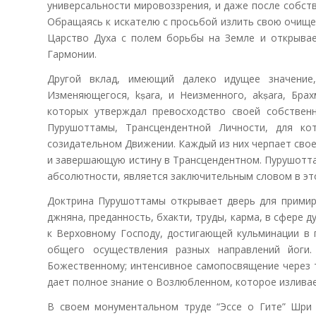
универсальности мировоззрения, и даже после собств
Обращаясь к искателю с просьбой излить свою очище
Царство Духа с полем борьбы на Земле и открыва
Гармонии.
Другой вклад, имеющий далеко идущее значение
Изменяющегося, kṣara, и Неизменного, akṣara, Бра
которых утверждал превосходство своей собственн
Пурушоттамы, Трансцендентной Личности, для ко
созидательном Движении. Каждый из них черпает свое
и завершающую истину в Трансцендентном. Пурушотт
абсолютности, является заключительным словом в эт
Доктрина Пурушоттамы открывает дверь для примире
джняна, преданность, бхакти, труды, карма, в сфере 
к Верховному Господу, достигающей кульминации в 
общего осуществления разных направлений йоги
Божественному; интенсивное самопосвящение через 
дает полное знание о Возлюбленном, которое излива
В своем монументальном труде “Эссе о Гите” Шри 