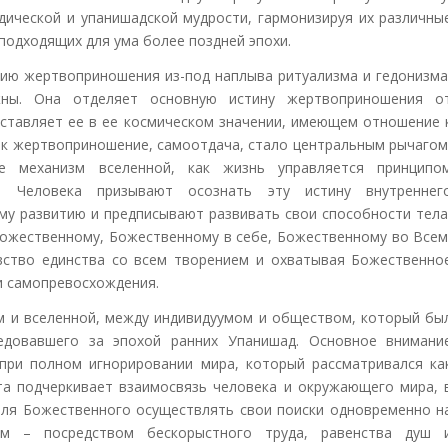
ической и упанишадской мудрости, гармонизируя их различны
подходящих для ума более поздней эпохи.
цию жертвоприношения из-под наплыва ритуализма и гедонизма
жны. Она отделяет основную истину жертвоприношения о
дставляет ее в ее космическом значении, имеющем отношение 
как жертвоприношение, самоотдача, стало центральным рычагом
 механизм вселенной, как жизнь управляется принципо
. Человека призывают осознать эту истину внутреннег
му развитию и предписывают развивать свои способности тела
 Божественному, Божественному в себе, Божественному во Всем
ство единства со всем творением и охватывая Божественно
и самопревосхождения.
 и вселенной, между индивидуумом и обществом, который бы
ледовавшего за эпохой ранних Упанишад. Основное внимани
при полном игнорировании мира, который рассматривался ка
а подчеркивает взаимосвязь человека и окружающего мира, 
теля Божественного осуществлять свои поиски одновременно н
ом – посредством бескорыстного труда, равенства душ 