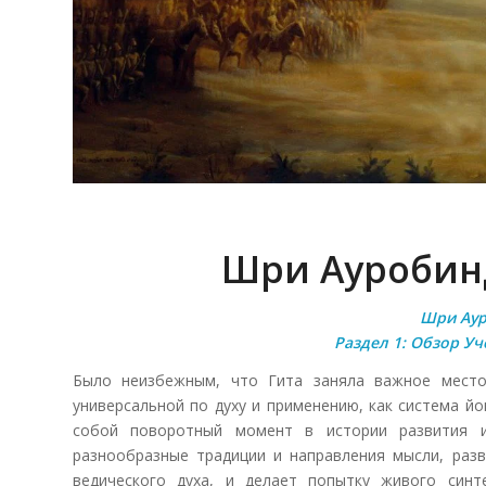
Шри Ауробинд
Шри Аур
Раздел 1: Обзор У
Было неизбежным, что Гита заняла важное место
универсальной по духу и применению, как система й
собой поворотный момент в истории развития 
разнообразные традиции и направления мысли, разв
ведического духа, и делает попытку живого синт