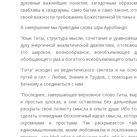
духовные важнейшие понятия, загадочным образом 
свабхавы и свадхармы, само-бытии и само-законе, о
своей важности требованиях Божественной Истины к чел
В завершение мы приводим слова Шри Ауробиндо:
“Язык Гиты, структура мысли, сочетание и уравновеш
духу энергичной аналитической диалектики, отсекаю
это широкое, волнообразное, всеобъемлющее д
обобщающего ума и богатого всеобъемлющего опыта. 
“Гита” исходит из ведантического синтеза и на ос
путей и сил – Любви, Знания и Трудов, с помощью 
Вечному и соединиться с ним.
“Последнее, завершающее верховное слово Гиты, вы
и простых шлоках, и они оставлены без дальнейши
раскрыть свою полноту смысла в опыте души. Ибо т
сделать очевидным бесконечный идеал смысла, котор
скромными и простыми. Так раскрывается тай
единомышленником, моим любовником и поклонником
придешь, это Мой обет и обещание тебе, ибо ты дор