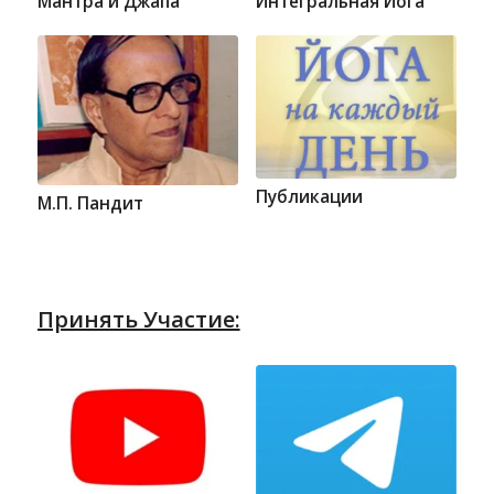
Мантра и Джапа
Интегральная Йога
Публикации
М.П. Пандит
Принять Участие: