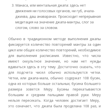
Манаса, или ментальная джапа: здесь нет
движения ни голосовых органов, ни губ, ачала-
джихва,
даш анаваранах
. Происходит непрерывная
медитация на значение джапа-мантры, слог за
слогом, слово за словом.
Обычно в традиционном методе выполнения джапы
фиксируется количество повторений мантры за один
цикл или общее количество повторений, необходимое
для выполнения расписания. Известно, что числа
имеют оккультное значение, но нам нет нужды
вдаваться здесь в эту тему. Достаточно сказать, что
для подсчета чисел обычно используются четки.
Четки, или
джапа-мала
, обычно содержат 108 бусин,
одна из которых больше остальных; бусина большего
размера зовется
Меру
. Бусины перекатываются
большим и средним пальцами правой руки.
Меру
нельзя пересекать. Когда человек достигает
Меру
,
это означает, что джапа была проделана 108 раз, и